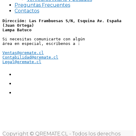
Preguntas Frecuentes
Contactos
Dirección: Las Frambuesas S/N, Esquina Av. España 
(Juan Ortega)
Lampa Batuco
Si necesitas comunicarte con algún 
área en especial, escríbenos a :
Ventas@qremate.cl
Contabilidad@qremate.cl
Legal@qremate.cl
Copyright © QREMATE.CL - Todos los derechos