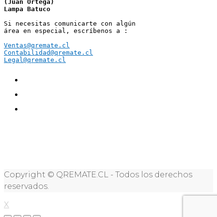
(Juan Ortega)
Lampa Batuco
Si necesitas comunicarte con algún 
área en especial, escríbenos a :
Ventas@qremate.cl
Contabilidad@qremate.cl
Legal@qremate.cl
Copyright © QREMATE.CL - Todos los derechos
reservados.
X