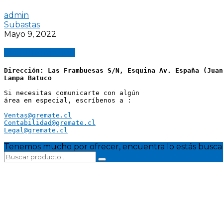
admin
Subastas
Mayo 9, 2022
Más información
Dirección: Las Frambuesas S/N, Esquina Av. España (Juan
Lampa Batuco
Si necesitas comunicarte con algún 
área en especial, escríbenos a :
Ventas@qremate.cl
Contabilidad@qremate.cl
Legal@qremate.cl
Tenemos mucho por ofrecer, encuentra lo estás busca