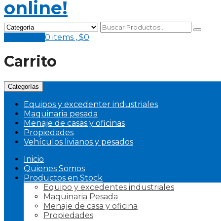
Mi Pedido
0 items ,
$
0
Carrito
Categorías
Equipos y excedenter industriales
Maquinaria pesada
Menaje de casas y oficinas
Propiedades
Vehículos livianos y pesados
Inicio
Quienes Somos
Productos en Stock
Equipo y excedentes industriales
Maquinaria Pesada
Menaje de casa y oficina
Propiedades