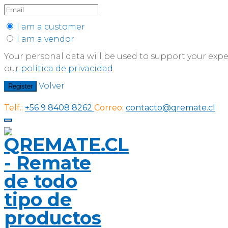
I am a customer
I am a vendor
Your personal data will be used to support your exp
our
política de privacidad
.
Volver
Register
Telf.:
+56 9 8408 8262
Correo:
contacto@qremate.cl