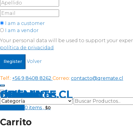
I am a customer
I am a vendor
Your personal data will be used to support your expe
política de privacidad
.
Volver
Register
Telf.:
+56 9 8408 8262
Correo:
contacto@qremate.cl
Mi Pedido
0 items ,
$
0
Carrito