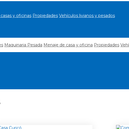
casas y oficinas
Propiedades
Vehículos livianos y pesados
es
Maquinaria Pesada
Menaje de casa y oficina
Propiedades
Vehí
s