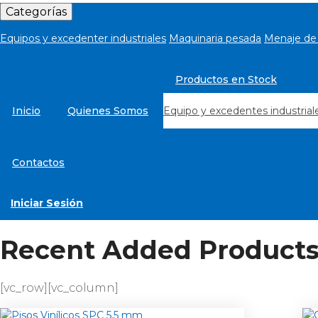
Categorías
Equipos y excedenter industriales
Maquinaria pesada
Menaje de 
Productos en Stock
Inicio
Quienes Somos
Equipo y excedentes industrial
Contactos
Iniciar Sesión
Recent Added Product
[vc_row][vc_column]