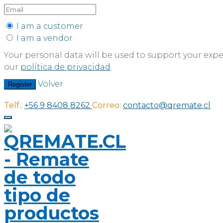
I am a customer
I am a vendor
Your personal data will be used to support your exp
our
política de privacidad
.
Volver
Register
Telf.:
+56 9 8408 8262
Correo:
contacto@qremate.cl