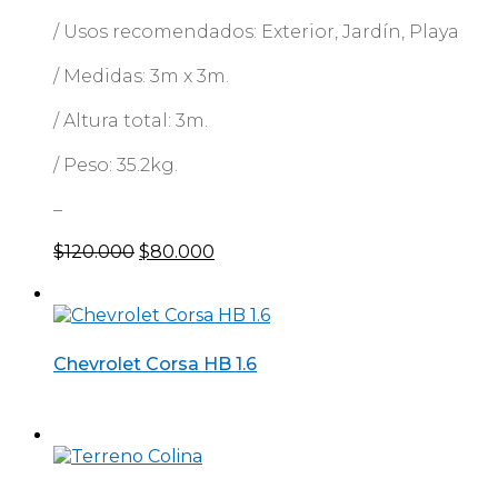
/ Usos recomendados: Exterior, Jardín, Playa
/ Medidas: 3m x 3m.
/ Altura total: 3m.
/ Peso: 35.2kg.
–
El
El
$
120.000
$
80.000
precio
precio
original
actual
era:
es:
$120.000.
$80.000.
Chevrolet Corsa HB 1.6