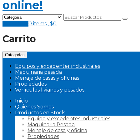
Mi Pedido
0 items ,
$
0
Carrito
Categorías
Equipos y excedenter industriales
Maquinaria pesada
Menaje de casas y oficinas
Propiedades
Vehículos livianos y pesados
Inicio
Quienes Somos
Productos en Stock
Equipo y excedentes industriales
Maquinaria Pesada
Menaje de casa y oficina
Propiedades