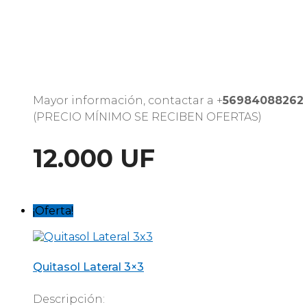
Mayor información, contactar a +
56984088262
(PRECIO MÍNIMO SE RECIBEN OFERTAS)
12.000 UF
¡Oferta!
Quitasol Lateral 3×3
Descripción: