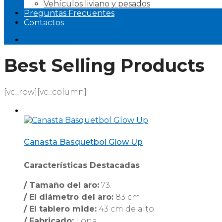
Vehículos liviano y pesados
Preguntas Frecuentes
Contactos
Iniciar Sesión
Best Selling Products
[vc_row][vc_column]
Canasta Basquetbol Glow Up
Características Destacadas
/ Tamaño del aro:
73.
/ El diámetro del aro:
83 cm.
/ El tablero mide:
43 cm de alto.
/ Fabricado:
Lona.