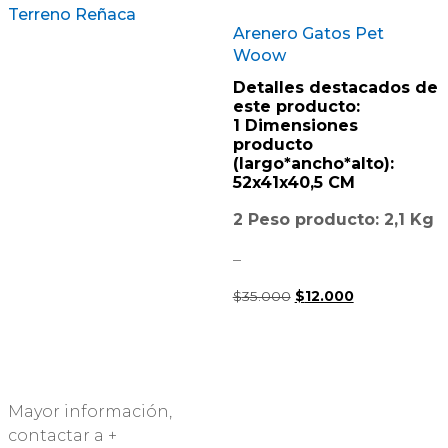
Terreno Reñaca
Arenero Gatos Pet
Woow
Detalles destacados de
este producto:
1 Dimensiones
producto
(largo*ancho*alto):
52x41x40,5 CM
2 Peso producto: 2,1 Kg
–
El
El
$
35.000
$
12.000
precio
precio
original
actual
era:
es:
$35.000.
$12.000.
Mayor información,
contactar a +