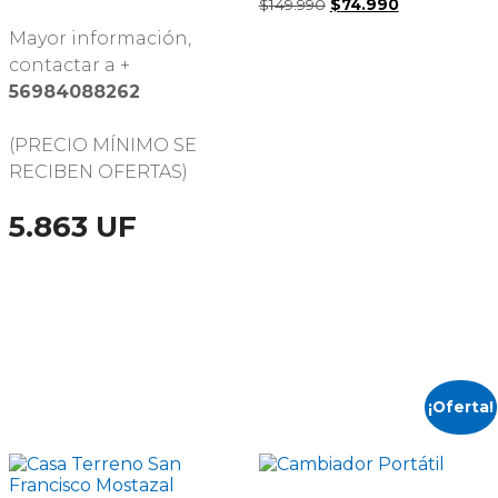
El
El
$
149.990
$
74.990
precio
precio
Mayor información,
original
actual
era:
es:
contactar a +
$149.990.
$74.990.
56984088262
(PRECIO MÍNIMO SE
RECIBEN OFERTAS)
5.863 UF
¡Oferta!