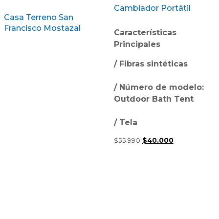
Cambiador Portátil
Casa Terreno San
Francisco Mostazal
Características
Principales
/ Fibras sintéticas
/ Número de modelo:
Outdoor Bath Tent
/ Tela
El
El
$
55.990
$
40.000
precio
precio
original
actual
era:
es:
$55.990.
$40.000.