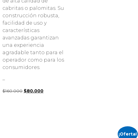
de alta calidad de
cabritas o palomitas. Su
construcción robusta,
facilidad de uso y
características
avanzadas garantizan
una experiencia
agradable tanto para el
operador como para los
consumidores.
–
El
El
$
160.000
$
80.000
precio
precio
original
actual
era:
es:
$160.000.
$80.000.
¡Oferta!