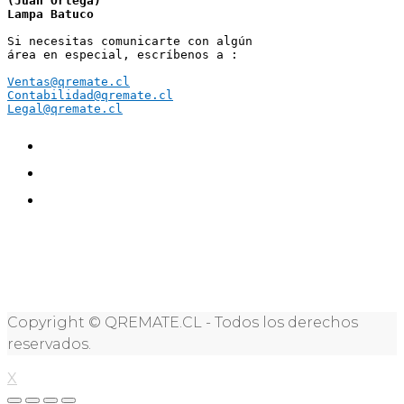
(Juan Ortega)
Lampa Batuco
Si necesitas comunicarte con algún 
área en especial, escríbenos a :
Ventas@qremate.cl
Contabilidad@qremate.cl
Legal@qremate.cl
Copyright © QREMATE.CL - Todos los derechos
reservados.
X