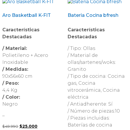
Aro Basketball K-FIT
Bateria Cocina bfresh
Características
Características
Destacadas
Destacadas
/ Material:
/ Tipo: Ollas
Polietileno + Acero
/ Material de
Inoxidable
ollas/sartenes/woks:
/ Medidas:
Granito
90x56x60 cm
/ Tipo de cocina: Cocina
/ Peso:
gas, Cocina
4,4 Kg
vitrocerámica, Cocina
/ Color:
eléctrica
Negro
/ Antiadherente: Sí
/ Número de piezas:10
–
/ Piezas incluidas:
Baterías de cocina
$
49.990
El
$
25.000
El