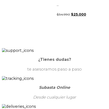
precio
precio
original
actual
–
era:
es:
$49.990.
$25.000.
$
54.990
El
$
25.000
El
precio
precio
original
actual
era:
es:
$54.990.
$25.000.
¿Tienes dudas?
te asesoramos paso a paso
Subasta Online
Desde cualquier lugar