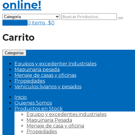
Mi Pedido
0 items ,
$
0
Carrito
Categorías
Equipos y excedenter industriales
Maquinaria pesada
Menaje de casas y oficinas
Propiedades
Vehículos livianos y pesados
Inicio
Quienes Somos
Productos en Stock
Equipo y excedentes industriales
Maquinaria Pesada
Menaje de casa y oficina
Propiedades