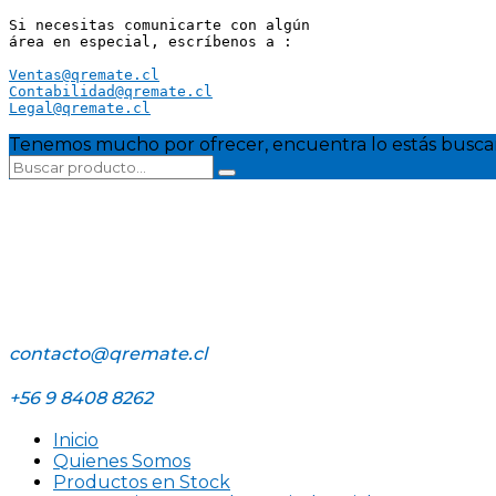
Si necesitas comunicarte con algún 
área en especial, escríbenos a :
Ventas@qremate.cl
Contabilidad@qremate.cl
Legal@qremate.cl
Tenemos mucho por ofrecer, encuentra lo estás busca
contacto@qremate.cl
+56 9 8408 8262
Inicio
Quienes Somos
Productos en Stock