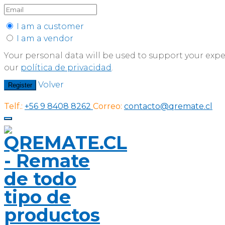
I am a customer
I am a vendor
Your personal data will be used to support your exp
our
política de privacidad
.
Volver
Register
Telf.:
+56 9 8408 8262
Correo:
contacto@qremate.cl