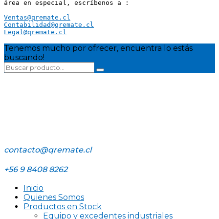
área en especial, escríbenos a :
Ventas@qremate.cl
Contabilidad@qremate.cl
Legal@qremate.cl
Tenemos mucho por ofrecer, encuentra lo estás
buscando!
contacto@qremate.cl
+56 9 8408 8262
Inicio
Quienes Somos
Productos en Stock
Equipo y excedentes industriales