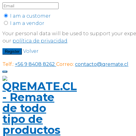
I am a customer
I am a vendor
Your personal data will be used to support your exp
our
política de privacidad
.
Volver
Register
Telf.:
+56 9 8408 8262
Correo:
contacto@qremate.cl