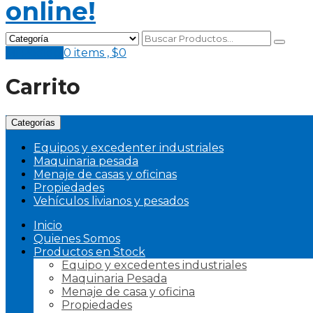
Mi Pedido
0 items ,
$
0
Carrito
Categorías
Equipos y excedenter industriales
Maquinaria pesada
Menaje de casas y oficinas
Propiedades
Vehículos livianos y pesados
Inicio
Quienes Somos
Productos en Stock
Equipo y excedentes industriales
Maquinaria Pesada
Menaje de casa y oficina
Propiedades