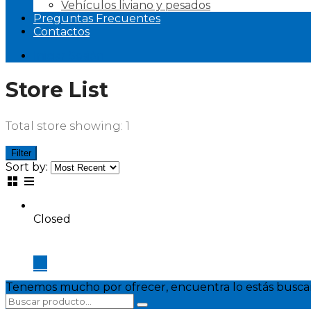
Vehículos liviano y pesados
Preguntas Frecuentes
Contactos
Iniciar Sesión
Store List
Total store showing: 1
Filter
Sort by:
Closed
Tenemos mucho por ofrecer, encuentra lo estás busca