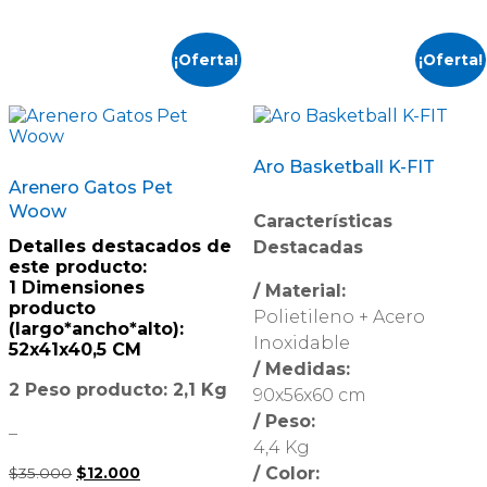
¡Oferta!
¡Oferta!
Aro Basketball K-FIT
Arenero Gatos Pet
Woow
Características
Detalles destacados de
Destacadas
este producto:
1 Dimensiones
/ Material:
producto
Polietileno + Acero
(largo*ancho*alto):
Inoxidable
52x41x40,5 CM
/ Medidas:
2 Peso producto: 2,1 Kg
90x56x60 cm
/ Peso:
–
4,4 Kg
/ Color:
$
35.000
El
$
12.000
El