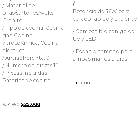
/
/ Material de
Potencia de 36W para
ollas/sartenes/woks:
curado rápido y eficiente
Granito
/ Tipo de cocina: Cocina
/ Compatible con geles
gas, Cocina
UV y LED
vitrocerámica, Cocina
eléctrica
/ Espacio cómodo para
/ Antiadherente: Sí
ambas manos o pies
/ Número de piezas:10
–
/ Piezas incluidas:
Baterías de cocina
$
12.000
–
$
54.990
El
$
25.000
El
precio
precio
original
actual
era:
es:
$54.990.
$25.000.