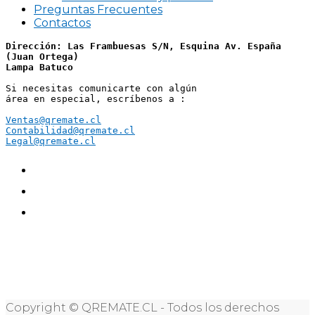
Preguntas Frecuentes
Contactos
Dirección: Las Frambuesas S/N, Esquina Av. España 
(Juan Ortega)
Lampa Batuco
Si necesitas comunicarte con algún 
área en especial, escríbenos a :
Ventas@qremate.cl
Contabilidad@qremate.cl
Legal@qremate.cl
Copyright © QREMATE.CL - Todos los derechos