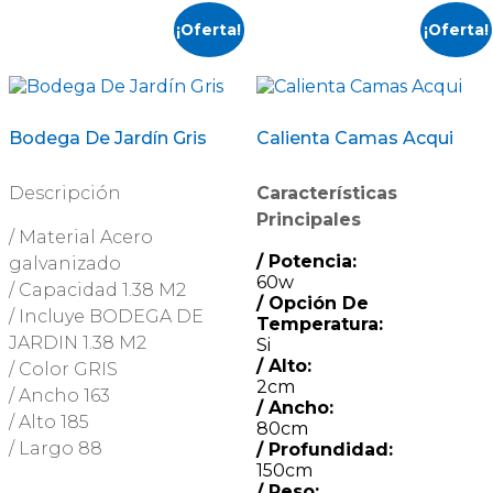
¡Oferta!
¡Oferta!
Bodega De Jardín Gris
Calienta Camas Acqui
Descripción
Características
Principales
/ Material Acero
/ Potencia:
galvanizado
60w
/ Capacidad 1.38 M2
/ Opción De
/ Incluye BODEGA DE
Temperatura:
JARDIN 1.38 M2
Si
/ Alto:
/ Color GRIS
2cm
/ Ancho 163
/ Ancho:
/ Alto 185
80cm
/ Largo 88
/ Profundidad:
150cm
/ Peso:
–