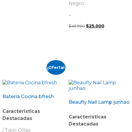
precio
precio
Negro
original
actual
era:
es:
–
$35.000.
$12.000.
$
49.990
El
$
25.000
El
precio
precio
original
actual
era:
es:
$49.990.
$25.000.
¡Oferta!
Bateria Cocina bfresh
Beaufly Nail Lamp junhao
Características
Características
Destacadas
Destacadas
/ Tipo: Ollas