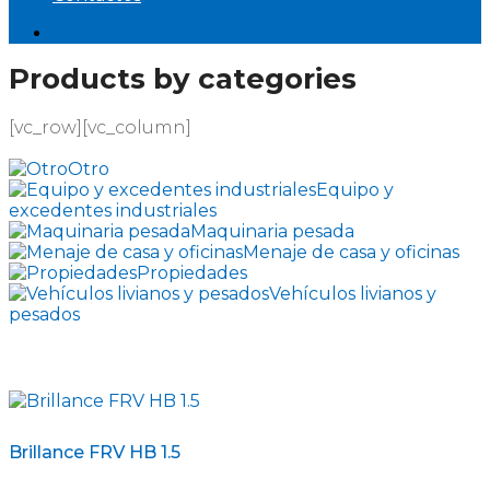
Iniciar Sesión
Products by categories
[vc_row][vc_column]
Otro
Equipo y
excedentes industriales
Maquinaria pesada
Menaje de casa y oficinas
Propiedades
Vehículos livianos y
pesados
Brillance FRV HB 1.5