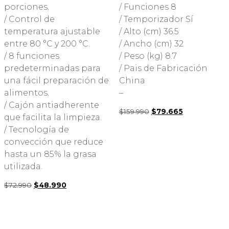
porciones.
/ Funciones 8
/ Control de
/ Temporizador Sí
temperatura ajustable
/ Alto (cm) 36.5
entre 80 °C y 200 °C.
/ Ancho (cm) 32
/ 8 funciones
/ Peso (kg) 8.7
predeterminadas para
/ Pais de Fabricación
una fácil preparación de
China
alimentos.
–
/ Cajón antiadherente
$
159.990
El
$
79.665
El
que facilita la limpieza.
precio
precio
original
actual
/ Tecnología de
era:
es:
convección que reduce
$159.990.
$79.665.
hasta un 85% la grasa
utilizada.
$
72.990
El
$
48.990
El
precio
precio
original
actual
era:
es:
$72.990.
$48.990.