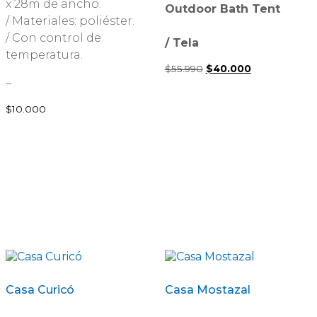
x 28m de ancho.
Outdoor Bath Tent
/ Materiales: poliéster.
/ Con control de
/ Tela
temperatura.
$
55.990
El
$
40.000
El
precio
precio
–
original
actual
era:
es:
$
10.000
$55.990.
$40.000.
Casa Curicó
Casa Mostazal