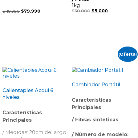
1kg
$
30.000
El
$
5.000
El
$
119.990
El
$
79.990
El
precio
precio
precio
precio
original
actual
original
actual
era:
es:
era:
es:
$30.000.
$5.000.
$119.990.
$79.990.
¡Oferta!
Cambiador Portátil
Calientapies Acqui 6
niveles
Características
Principales
Características
/ Fibras sintéticas
Principales
/ Medidas: 28cm de largo
/ Número de modelo: