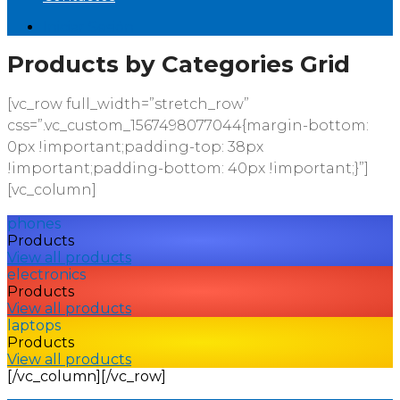
Iniciar Sesión
Products by Categories Grid
[vc_row full_width=”stretch_row”
css=”.vc_custom_1567498077044{margin-bottom:
0px !important;padding-top: 38px
!important;padding-bottom: 40px !important;}”]
[vc_column]
phones
Products
View all products
electronics
Products
View all products
laptops
Products
View all products
[/vc_column][/vc_row]