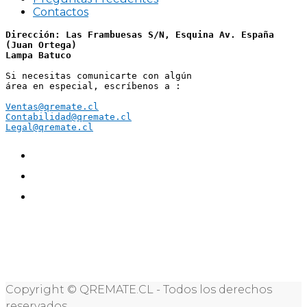
Contactos
Dirección: Las Frambuesas S/N, Esquina Av. España 
(Juan Ortega)
Lampa Batuco
Si necesitas comunicarte con algún 
área en especial, escríbenos a :
Ventas@qremate.cl
Contabilidad@qremate.cl
Legal@qremate.cl
Copyright © QREMATE.CL - Todos los derechos
reservados.