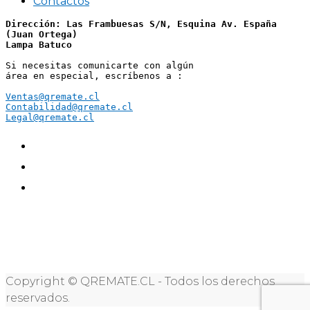
Contactos
Dirección: Las Frambuesas S/N, Esquina Av. España 
(Juan Ortega)
Lampa Batuco
Si necesitas comunicarte con algún 
área en especial, escríbenos a :
Ventas@qremate.cl
Contabilidad@qremate.cl
Legal@qremate.cl
Copyright © QREMATE.CL - Todos los derechos
reservados.