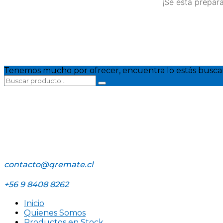
¡Se está prepara
Tenemos mucho por ofrecer, encuentra lo estás busca
contacto@qremate.cl
+56 9 8408 8262
Inicio
Quienes Somos
Productos en Stock