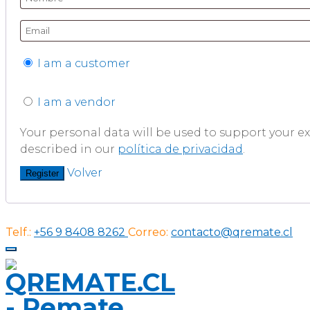
I am a customer
I am a vendor
Your personal data will be used to support your 
described in our
política de privacidad
.
Volver
Register
Telf.:
+56 9 8408 8262
Correo:
contacto@qremate.cl