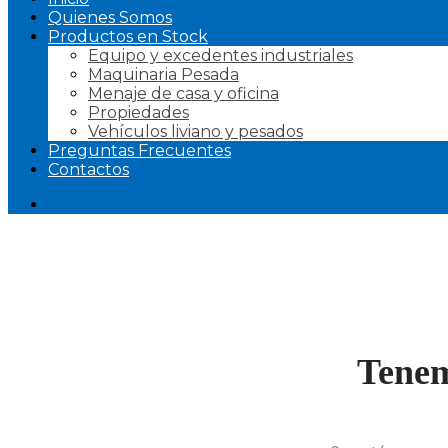
Quienes Somos
Productos en Stock
Equipo y excedentes industriales
Maquinaria Pesada
Menaje de casa y oficina
Propiedades
Vehículos liviano y pesados
Preguntas Frecuentes
Contactos
Iniciar Sesión
Tenem