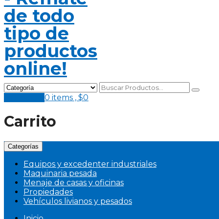
Mi Pedido
0 items ,
$
0
Carrito
Categorías
Equipos y excedenter industriales
Maquinaria pesada
Menaje de casas y oficinas
Propiedades
Vehículos livianos y pesados
Inicio