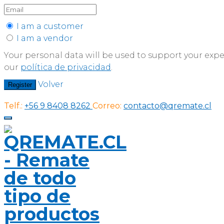
I am a customer
I am a vendor
Your personal data will be used to support your exp
our
política de privacidad
.
Volver
Register
Telf.:
+56 9 8408 8262
Correo:
contacto@qremate.cl