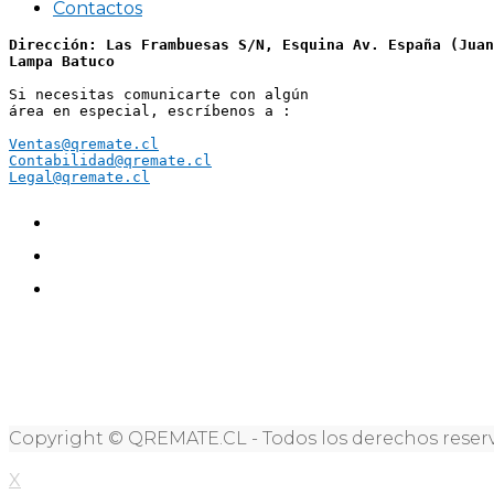
Contactos
Dirección: Las Frambuesas S/N, Esquina Av. España (Juan
Lampa Batuco
Si necesitas comunicarte con algún 
área en especial, escríbenos a :
Ventas@qremate.cl
Contabilidad@qremate.cl
Legal@qremate.cl
Copyright © QREMATE.CL - Todos los derechos reser
X