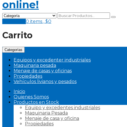
Mi Pedido
0 items ,
$
0
Carrito
Categorías
Equipos y excedenter industriales
Maquinaria pesada
Menaje de casas y oficinas
Propiedades
Vehículos livianos y pesados
Inicio
Quienes Somos
Productos en Stock
Equipo y excedentes industriales
Maquinaria Pesada
Menaje de casa y oficina
Propiedades