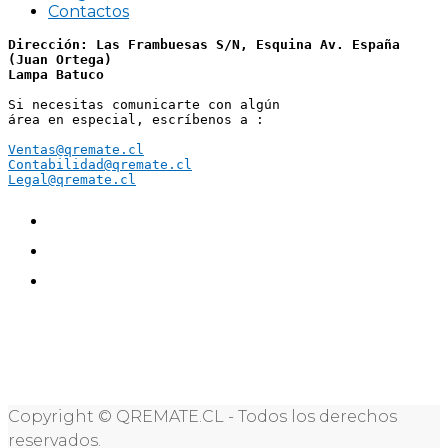
Contactos
Dirección: Las Frambuesas S/N, Esquina Av. España 
(Juan Ortega)
Lampa Batuco
Si necesitas comunicarte con algún 
área en especial, escríbenos a :
Ventas@qremate.cl
Contabilidad@qremate.cl
Legal@qremate.cl
Copyright © QREMATE.CL - Todos los derechos
reservados.