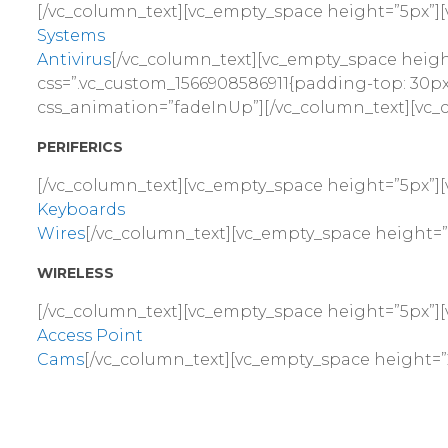
[/vc_column_text][vc_empty_space height=”5px”][
Systems
Antivirus
[/vc_column_text][vc_empty_space heigh
css=”.vc_custom_1566908586911{padding-top: 30px
css_animation=”fadeInUp”][/vc_column_text][vc_
PERIFERICS
[/vc_column_text][vc_empty_space height=”5px”][
Keyboards
Wires
[/vc_column_text][vc_empty_space height=
WIRELESS
[/vc_column_text][vc_empty_space height=”5px”][
Access Point
Cams
[/vc_column_text][vc_empty_space height=”