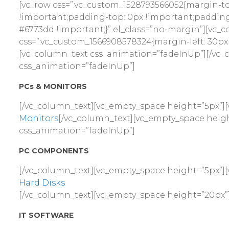
[vc_row css=”.vc_custom_1528793566052{margin-t
!important;padding-top: 0px !important;paddin
#6773dd !important;}” el_class=”no-margin”][vc_c
css=”.vc_custom_1566908578324{margin-left: 30px
[vc_column_text css_animation=”fadeInUp”][/vc_
css_animation=”fadeInUp”]
PCs & MONITORS
[/vc_column_text][vc_empty_space height=”5px”][
Monitors
[/vc_column_text][vc_empty_space heig
css_animation=”fadeInUp”]
PC COMPONENTS
[/vc_column_text][vc_empty_space height=”5px”][
Hard Disks
[/vc_column_text][vc_empty_space height=”20px”
IT SOFTWARE