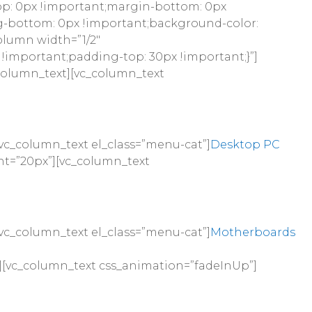
op: 0px !important;margin-bottom: 0px
g-bottom: 0px !important;background-color:
olumn width=”1/2″
 !important;padding-top: 30px !important;}”]
column_text][vc_column_text
vc_column_text el_class=”menu-cat”]
Desktop PC
ht=”20px”][vc_column_text
vc_column_text el_class=”menu-cat”]
Motherboards
][vc_column_text css_animation=”fadeInUp”]