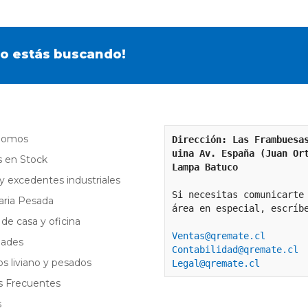
o estás buscando!
Somos
Dirección: Las Frambuesa
uina Av. España (Juan Or
 en Stock
Lampa Batuco
y excedentes industriales
aria Pesada
área en especial, escríb
de casa y oficina
Ventas@qremate.cl
dades
Contabilidad@qremate.cl
os liviano y pesados
Legal@qremate.cl
s Frecuentes
s