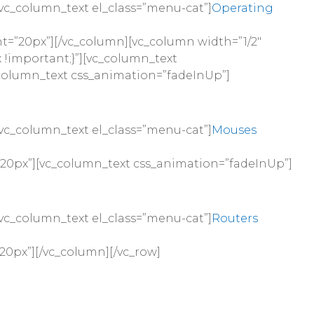
vc_column_text el_class=”menu-cat”]
Operating
t=”20px”][/vc_column][vc_column width=”1/2″
 !important;}”][vc_column_text
column_text css_animation=”fadeInUp”]
vc_column_text el_class=”menu-cat”]
Mouses
”20px”][vc_column_text css_animation=”fadeInUp”]
vc_column_text el_class=”menu-cat”]
Routers
20px”][/vc_column][/vc_row]