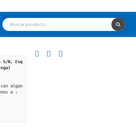
s S/N, Esq
tega)
Si necesitas comunicarte con algún 
enos a :