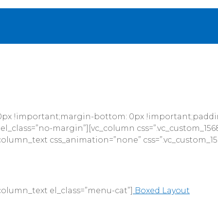
 0px !important;margin-bottom: 0px !important;padd
 el_class=”no-margin”][vc_column css=”.vc_custom_156
_column_text css_animation=”none” css=”.vc_custom_
column_text el_class=”menu-cat”]
Boxed Layout