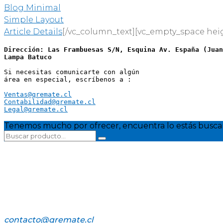
Blog Minimal
Simple Layout
Article Details
[/vc_column_text][vc_empty_space heig
Dirección: Las Frambuesas S/N, Esquina Av. España (Juan
Lampa Batuco
Si necesitas comunicarte con algún 
área en especial, escríbenos a :
Ventas@qremate.cl
Contabilidad@qremate.cl
Legal@qremate.cl
Tenemos mucho por ofrecer, encuentra lo estás busca
contacto@qremate.cl