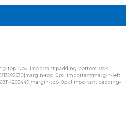
ing-top: 0px !important;padding-bottom: 0px
8113992630{margin-top: 0px !important;margin-left:
1568114205449{margin-top: 0px !important;padding-