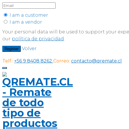
I am a customer
I am a vendor
Your personal data will be used to support your exp
our
política de privacidad
.
Volver
Register
Telf.:
+56 9 8408 8262
Correo:
contacto@qremate.cl