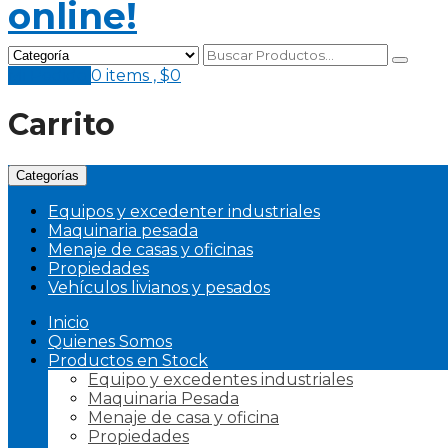
Mi Pedido
0 items ,
$
0
Carrito
Categorías
Equipos y excedenter industriales
Maquinaria pesada
Menaje de casas y oficinas
Propiedades
Vehículos livianos y pesados
Inicio
Quienes Somos
Productos en Stock
Equipo y excedentes industriales
Maquinaria Pesada
Menaje de casa y oficina
Propiedades