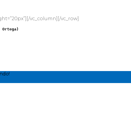
ht=”20px”][/vc_column][/vc_row]
 Ortega)
ndo!