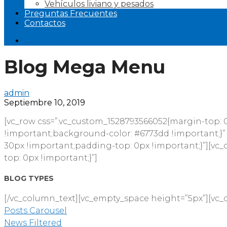
Vehículos liviano y pesados
Preguntas Frecuentes
Contactos
Iniciar Sesión
Blog Mega Menu
admin
Septiembre 10, 2019
[vc_row css=”.vc_custom_1528793566052{margin-top:
!important;background-color: #6773dd !important;}”
30px !important;padding-top: 0px !important;}”][vc
top: 0px !important;}”]
BLOG TYPES
[/vc_column_text][vc_empty_space height=”5px”][vc_
Posts Carousel
News Filtered