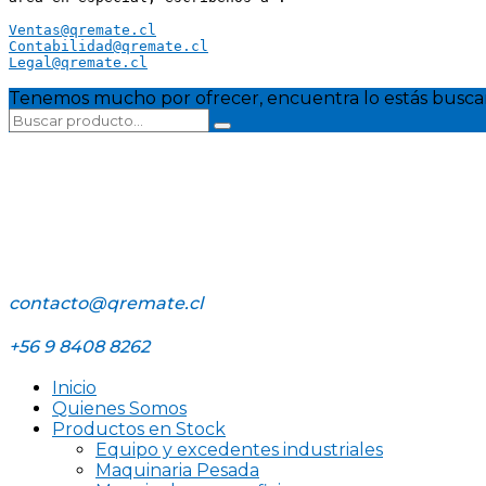
Ventas@qremate.cl
Contabilidad@qremate.cl
Legal@qremate.cl
Tenemos mucho por ofrecer, encuentra lo estás busca
contacto@qremate.cl
+56 9 8408 8262
Inicio
Quienes Somos
Productos en Stock
Equipo y excedentes industriales
Maquinaria Pesada