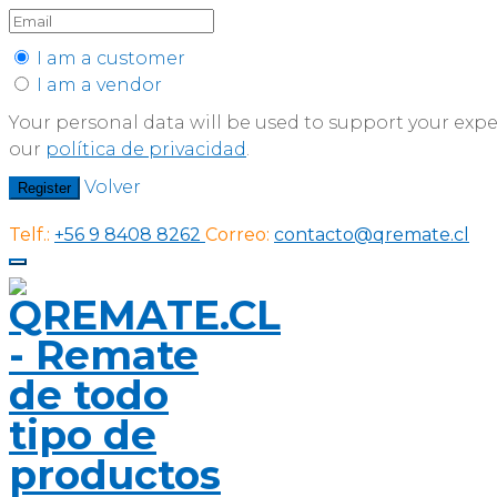
I am a customer
I am a vendor
Your personal data will be used to support your exp
our
política de privacidad
.
Volver
Register
Telf.:
+56 9 8408 8262
Correo:
contacto@qremate.cl