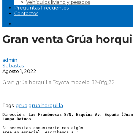
Vehículos liviano y pesados
Preguntas Frecuentes
Contactos
Iniciar Sesión
Gran venta Grúa horqui
admin
Subastas
Agosto 1, 2022
Gran grúa horquilla Toyota modelo: 32-8fgj32
Tags:
grua
grua horquilla
Dirección: Las Frambuesas S/N, Esquina Av. España (Juan
Lampa Batuco
Si necesitas comunicarte con algún 
área en especial, escríbenos a :