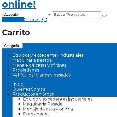
Mi Pedido
0 items ,
$
0
Carrito
Categorías
Equipos y excedenter industriales
Maquinaria pesada
Menaje de casas y oficinas
Propiedades
Vehículos livianos y pesados
Inicio
Quienes Somos
Productos en Stock
Equipo y excedentes industriales
Maquinaria Pesada
Menaje de casa y oficina
Propiedades