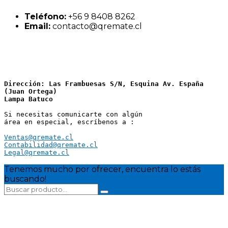
Teléfono:
+56 9 8408 8262
Email:
contacto@qremate.cl
Dirección: Las Frambuesas S/N, Esquina Av. España 
(Juan Ortega)
Lampa Batuco
Si necesitas comunicarte con algún 
área en especial, escríbenos a :
Ventas@qremate.cl
Contabilidad@qremate.cl
Legal@qremate.cl
Tenemos mucho por ofrecer, encuentra lo estás
buscando!